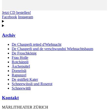
Jetzt CD bestellen!
Facebook
Instagram
Archiv
De Chasperli retted d'Wiehnacht
De Chasperli und de verschwundni Wiehnachtsbaum
De Froschkönig
Frau Holle
Rotchäppli
Äscheputtel
Dornrösli
Rapunzel
De gstifleti Kater
Schneewiissli und Roserot
Schneewittli
Kontakt
MÄRLITHEATER ZÜRICH